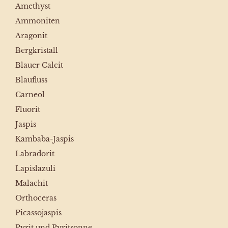
Amethyst
Ammoniten
Aragonit
Bergkristall
Blauer Calcit
Blaufluss
Carneol
Fluorit
Jaspis
Kambaba-Jaspis
Labradorit
Lapislazuli
Malachit
Orthoceras
Picassojaspis
Pyrit und Pyritsonne