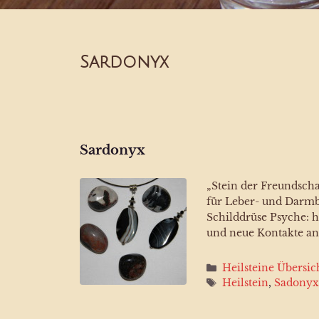
Sardonyx
Sardonyx
„Stein der Freundscha
für Leber- und Darmb
Schilddrüse Psyche: h
und neue Kontakte an;
Kategorien
Heilsteine Übersic
Schlagwörter
Heilstein
,
Sadony