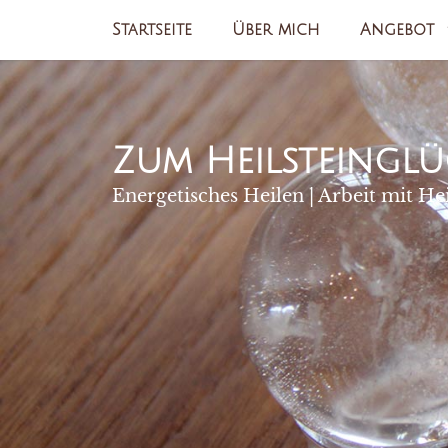
Zum
Startseite
Über mich
Angebot
Inhalt
springen
Zum Heilsteinglü
Energetisches Heilen | Arbeit mit He