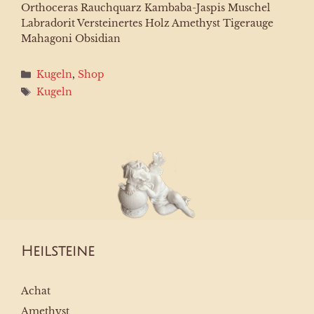
Orthoceras Rauchquarz Kambaba-Jaspis Muschel
Labradorit Versteinertes Holz Amethyst Tigerauge
Mahagoni Obsidian
Kategorien
Kugeln
,
Shop
Schlagwörter
Kugeln
Heilsteine
Achat
Amethyst