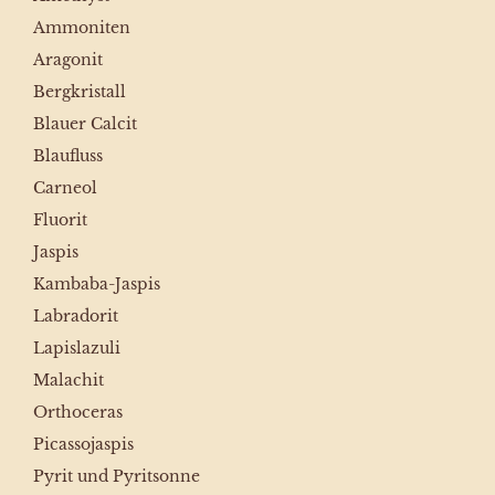
Ammoniten
Aragonit
Bergkristall
Blauer Calcit
Blaufluss
Carneol
Fluorit
Jaspis
Kambaba-Jaspis
Labradorit
Lapislazuli
Malachit
Orthoceras
Picassojaspis
Pyrit und Pyritsonne