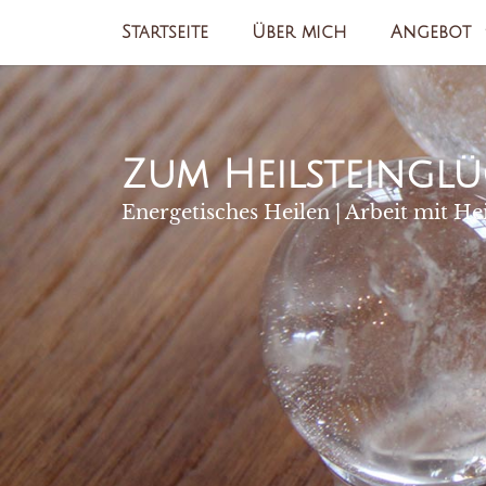
Zum
Startseite
Über mich
Angebot
Inhalt
springen
Zum Heilsteinglü
Energetisches Heilen | Arbeit mit He