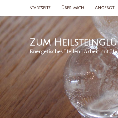
Zum
Startseite
Über mich
Angebot
Inhalt
springen
Zum Heilsteinglü
Energetisches Heilen | Arbeit mit He