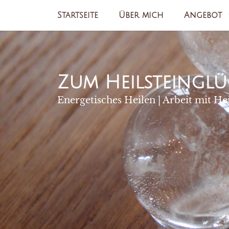
Zum
Startseite
Über mich
Angebot
Inhalt
springen
Zum Heilsteinglü
Energetisches Heilen | Arbeit mit He