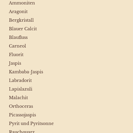
Ammoniten
Aragonit
Bergkristall
Blauer Calcit
Blaufluss
Carneol
Fluorit
Jaspis
Kambaba-Jaspis
Labradorit
Lapislazuli
Malachit
Orthoceras
Picassojaspis
Pyrit und Pyritsonne
Rauchquarz