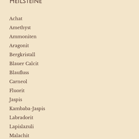
Heilsteine
Achat
Amethyst
Ammoniten
Aragonit
Bergkristall
Blauer Calcit
Blaufluss
Carneol
Fluorit
Jaspis
Kambaba-Jaspis
Labradorit
Lapislazuli
Malachit