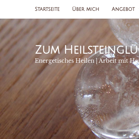
Zum
Startseite
Über mich
Angebot
Inhalt
springen
Zum Heilsteinglü
Energetisches Heilen | Arbeit mit He