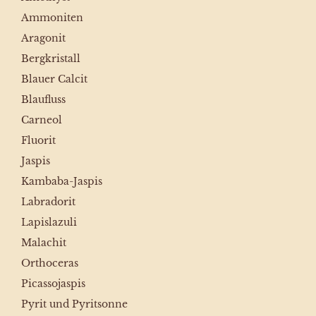
Ammoniten
Aragonit
Bergkristall
Blauer Calcit
Blaufluss
Carneol
Fluorit
Jaspis
Kambaba-Jaspis
Labradorit
Lapislazuli
Malachit
Orthoceras
Picassojaspis
Pyrit und Pyritsonne