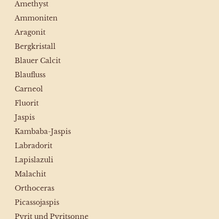
Amethyst
Ammoniten
Aragonit
Bergkristall
Blauer Calcit
Blaufluss
Carneol
Fluorit
Jaspis
Kambaba-Jaspis
Labradorit
Lapislazuli
Malachit
Orthoceras
Picassojaspis
Pyrit und Pyritsonne